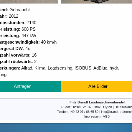
and:
Gebraucht
ahr:
2012
iebsstunden:
7140
rleistung:
608 PS
rleistung:
447 kW
stgeschwindigkeit:
40 km/h
ergerät DW:
4x
zahl vorwärts:
16
zahl rückwärts:
2
erkungen:
Allrad, Klima, Loadsensing, ISOBUS, AdBlue, hydr.
ung
Anfragen
Alle Bilder
Fritz Brandt Landmaschinenhandel
Rudolf-Diesel-Str. 16 | 28876 Oyten | Deutschlan
Telefon: +49 42 07 / 66 65 59 | info@brandt-traktore
Impressum | AGB