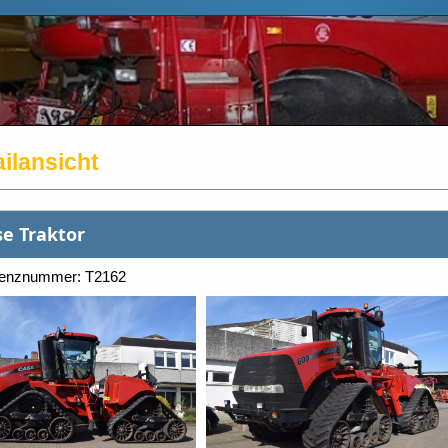
ilansicht
se Traktor
renznummer: T2162