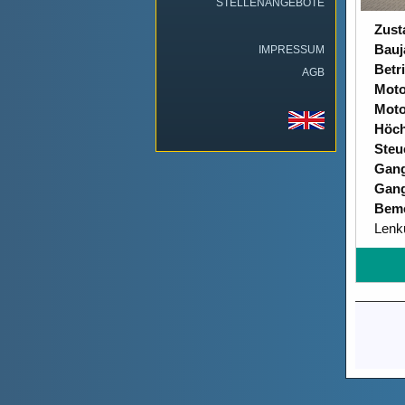
STELLENANGEBOTE
Zust
Bauj
IMPRESSUM
Betr
AGB
Moto
Moto
Höch
Steu
Gang
Gang
Bem
Lenk